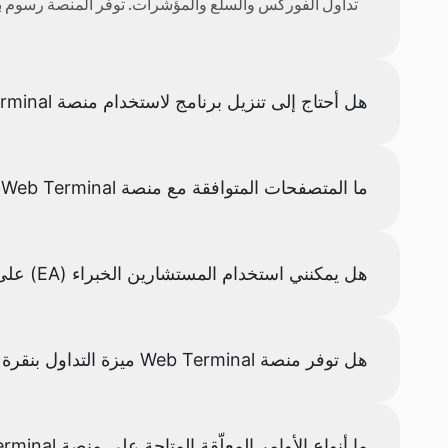
تداول الفوركس والسلع والمؤشرات. توفر المنصة رسوم بيان
هل أحتاج إلى تنزيل برنامج لاستخدام منصة Wisuno Web Terminal؟
ما المتصفحات المتوافقة مع منصة MetaTrader Web Terminal؟
هل يمكنني استخدام المستشارين الخبراء (EA) على منصة Web Terminal؟
هل توفر منصة Web Terminal ميزة التداول بنقرة واحدة؟
ما أنواع الأوامر المعلّقة المتاحة على منصة Web Terminal؟