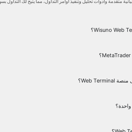
ية متقدمة وأدوات تحليل وتنفيذ أوامر التداول، مما يتيح لك التداول ب