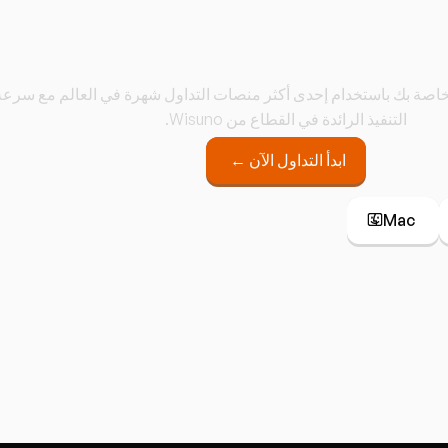
ة Wisuno MT5
الخاصة بك باستخدام إحدى أكثر منصات التداول شهرة في العالم مع سرعة
التنفيذ الرائدة في القطاع من Wisuno.
ابدأ التداول الآن ←
Mac