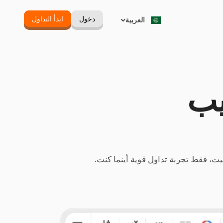
Русский
دخول
ابدأ التداول
العربية
Português
يب