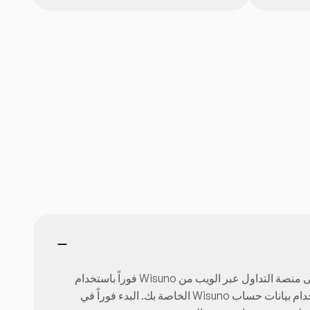
منصة MetaTrader Web Terminal هي منصة تداول تعمل مباشرة عبر المتصفح ولا تتطلب أي تحميل أو تثبيت. يمكنك الوصول إلى منصة التداول عبر الويب من Wisuno فوراً باستخدام
أي متصفح مثل Chrome أو Firefox أو Safari أو Edge على أي جهاز كمبيوتر. كل ما عليك هو: فتح المتصفح. تسجيل الدخول باستخدام بيانات حساب Wisuno الخاصة بك. البدء فوراً في