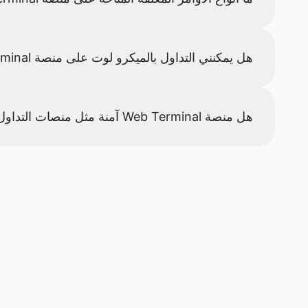
هل يمكنني التداول بالميكرو لوت على منصة MetaTrader Web Terminal؟
هل منصة Web Terminal آمنة مثل منصات التداول على سطح المكتب؟