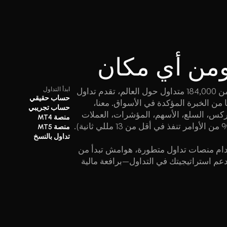
من أي مكان
WISUNO هي كيان خاضع لتنظيم ثلاثي ويحظى بثقة أكثر من 184,000 متداول حول العالم، تقدم تداول
ابدأ التداول
حساب حقيقي
وقات بمعايير مؤسسية مدعومة بأكثر من 12 عامًا من الخبرة المؤكدة في الأسواق. معنا،
حساب تجريبي
 تشمل الفوركس، السلع، الأسهم، المؤشرات، العملات
منصة MT4
منصة MT5
تداول بالنسخ
تخدام منصات تداول متطورة، هوامش تبدأ من
رافية مصممة لدعم استراتيجيتك في التداول—برافعة مالية