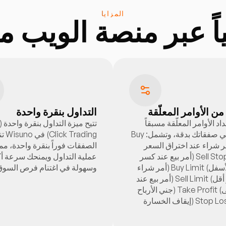
المزايا
 عبر منصة الويب من suno
التداول بنقرة واحدة
د الأوامر المعلّقة مسبقاً
للتحكم في صفقاتك بدقة، وتشمل: Buy
ck Trading
 (أمر شراء عند اختراق السعر
الصفقات فوراً بنقرة واحدة، مم
للأعلى) Sell Stop (أمر بيع عند كسر
عملية التداول ويمنحك سرعة أك
السعر للأسفل) Buy Limit (أمر شراء
وسهولة في اغتنام فرص السوق
عند سعر أقل) Sell Limit (أمر بيع عند
سعر أعلى) Take Profit (جني الأرباح
تلقائياً) Stop Loss (إيقاف الخسارة