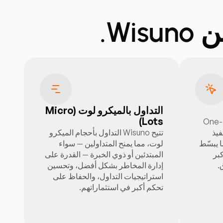
Wi.
التداول بالميكرو لوت (Micro
Lots)
تتيح ميزة التداول بنقرة واحدة (One-
Cli) في Wisuno تنفيذ
تتيح Wisuno التداول بأحجام الميكرو
ا يبسّط
لوت، مما يمنح المتداولين — سواء
بر
المبتدئين أو ذوي الخبرة — القدرة على
.
إدارة المخاطر بشكل أفضل، وتحسين
استراتيجيات التداول، والحفاظ على
تحكم أكبر في استثماراتهم.