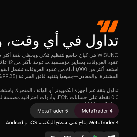
تداول
في أي وقت، و
عقود الفر
استفد أكثر من 1,000 أداة من عقود الفروقات
المشفرة، والمعادن—جميعها بتنفيذ فائق السرعة (99.35% من الأوامر تنفذ في أقل من 13 مللي ثانية).
تداول بثقة عبر أجهزة الكمبيوتر أو الهاتف المتحرك باس
0.0 نقطة على حسابات ECN، وأدوات احت
تصل إلى 2000:1.
MetaTrader 5
MetaTrader 4
MetaTrader 4 متاح على: سطح المكتب، iOS، و Android