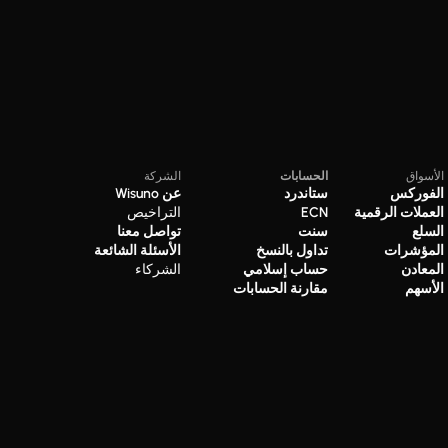
الأسواق
الحسابات
الشركة
الفوركس
ستاندرد
عن Wisuno
العملات الرقمية
ECN
التراخيص
السلع
سنت
تواصل معنا
المؤشرات
تداول بالنسخ
الأسئلة الشائعة
المعادن
حساب إسلامي
الشركاء
الأسهم
مقارنة الحسابات