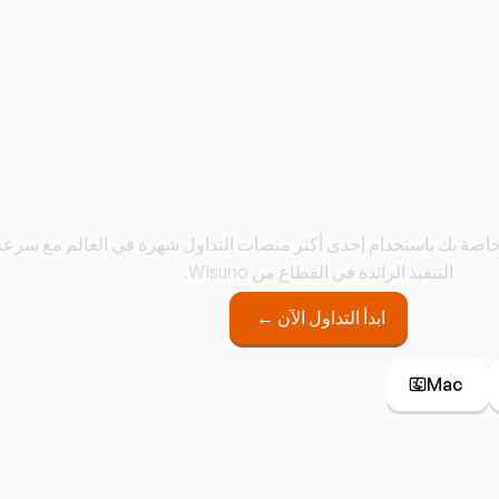
ة Wisuno MT5
الخاصة بك باستخدام إحدى أكثر منصات التداول شهرة في العالم مع سرعة
التنفيذ الرائدة في القطاع من Wisuno.
ابدأ التداول الآن ←
Mac