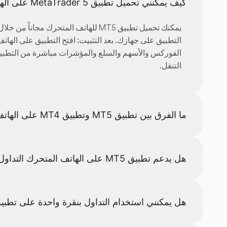
كيف يمكنني تحميل تطبيق MetaTrader 5 على الهاتف المتحرك لأجهزة Android وiPhone؟
التنقل.
ما الفرق بين تطبيق MT5 وتطبيق MT4 على الهاتف المتحرك؟
هل يدعم تطبيق MT5 على الهاتف المتحرك التداول الآلي والمستشارين الخبراء (EA)؟
هل يمكنني استخدام التداول بنقرة واحدة على تطبيق MT5 للهاتف المتحر