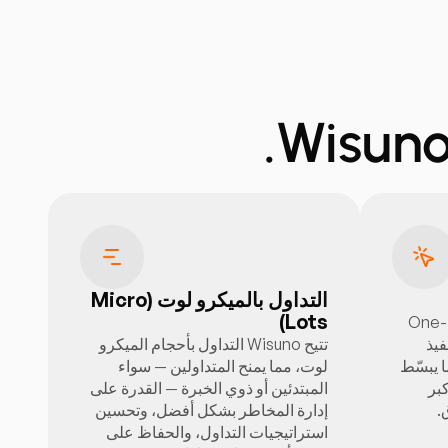
التداول بالميكرو لوت (Micro
Lots)
تتيح ميزة التداول بنقرة واحدة (One-
Cli) في Wisuno تنفيذ
تتيح Wisuno التداول بأحجام الميكرو
ا يبسّط
لوت، مما يمنح المتداولين — سواء
بر
المبتدئين أو ذوي الخبرة — القدرة على
.
إدارة المخاطر بشكل أفضل، وتحسين
استراتيجيات التداول، والحفاظ على