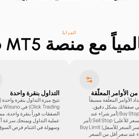
المزايا
 مع منصة Wisuno MT5.
التداول بنقرة واحدة
د الأوامر المعلّقة مسبقاً
ي صفقاتك بشكل دقيق،
ck Trading
وتشمل: Buy Stop (أمر شراء عند
الصفقات فوراً بنقرة واحدة، مم
اختراق السعر للأعلى) Sell Stop (أمر
عملية التداول ويمنحك سرعة أك
بيع عند كسر السعر للأسفل) Buy Limit
وسهولة في اغتنام فرص السوق
ء عند سعر أقل من السعر