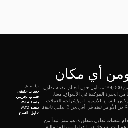
من أي مكان
WISUNO هي كيان خاضع لتنظيم ثلاثي ويحظى بثقة أكثر من 184,000 متداول حول العالم، تقدم تداول
ابدأ التداول
حساب حقيقي
وقات بمعايير مؤسسية مدعومة بأكثر من 12 عامًا من الخبرة المؤكدة في الأسواق. معنا،
حساب تجريبي
 تشمل الفوركس، السلع، الأسهم، المؤشرات، العملات
منصة MT4
منصة MT5
تداول بالنسخ
تخدام منصات تداول متطورة، هوامش تبدأ من
رافية مصممة لدعم استراتيجيتك في التداول—برافعة مالية