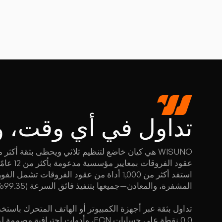
تداول
في أي وقت، و
عقود الفر
استفد أكثر من 1,000 أداة من عقود الفروقات
المشفرة، والمعادن—جميعها بتنفيذ فائق السرعة (99.35% من الأوامر تنفذ في أقل من 13 مللي ثانية).
تداول بثقة عبر أجهزة الكمبيوتر أو الهاتف المتحرك باس
0.0 نقطة على حسابات ECN، وأدوات احت