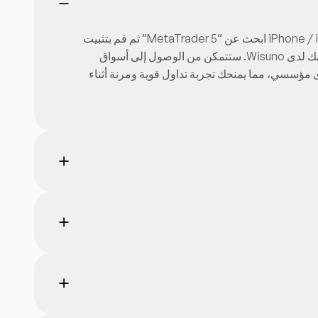
يمكنك تحميل تطبيق MT5 للهاتف المتحرك مجاناً من خلال: Google Play Store لأجهزة Android Apple App Store لأجهزة iPhone / iOS ابحث عن “MetaTrader 5” ثم قم بتثبيت
التطبيق على جهازك. بعد التثبيت: افتح التطبيق على الهاتف المتحرك. قم بتسجيل الدخول باستخدام بيانات حساب التداول الخاصة بك لدى Wisuno. ستتمكن من الوصول إلى أسواق
 للهاتف المتحرك تنفيذ أوامر سريعاً بمستوى مؤسسي، مما يمنحك تجربة تداول قوية ومرنة أثناء