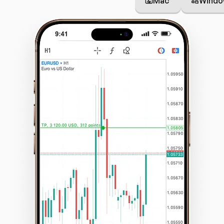
Mac
Windo