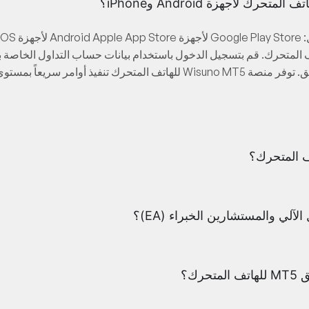
الفوركس والأسهم والسلع والمؤشرات مباشرة من التطبيق. توفر منصة Wisuno MT5
ك؟