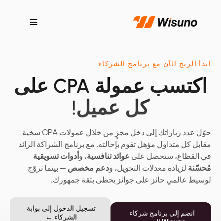
ابدأ الربح الآن مع برنامج الشركاء
اكتسب عمولة CPA على
كل عميل!
حوّل عدد زياراتك إلى دخل مجزٍ من خلال عمولات CPA سخية
مقابل كل متداول مؤهل تقوم بإحالته. مع برنامج الشراكة الرائد
في القطاع، ستحصل على
عوائد تنافسية
، و
أدوات تسويقية
مُحسّنة
لزيادة معدلات التحويل، و
دعم مخصص
— بينما تروّج
لوسيط عالمي حائز على جوائز يحظى بثقة جمهورك.
تسجيل الدخول إلى بوابة
انضم إلى برنامج شركاء
الشركاء ←