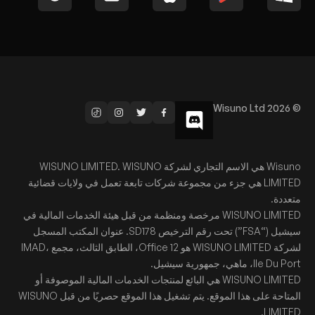
© Wisuno Ltd 2026
Wisuno هي الاسم التجاري لشركة WISUNO LIMITED. WISUNO
LIMITED هي جزء من مجموعة شركات تابعة تعمل في ولايات قضائية
متعددة.
WISUNO LIMITED مرخصة ومنظمة من قبل هيئة الخدمات المالية في
سيشيل (“FSA”) تحت رقم الترخيص SD178. عنوان المكتب المسجل
لشركة WISUNO LIMITED هو Office 12، الطابق الثالث، مجمع IMAD،
Ile Du Port، ماهي، جمهورية سيشيل.
WISUNO LIMITED هي البائع لمنتجات الخدمات المالية الموصوفة أو
المتاحة على هذا الموقع. يتم تشغيل هذا الموقع حصريًا من قبل WISUNO
LIMITED.