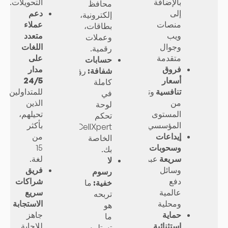
بالإضافة
التحويلات.
محافظ
إلى
دعم
إلكترونية،
منصات
عملاء
بطاقات،
ويب
متعدد
وعملات
وجوال
اللغات
رقمية.
متقدمة
على
حسابات
فروق
مدار
شفافة:
رؤية
أسعار
24/5
كاملة
تنافسية
وتنفيذ
للمتداولين
في
من
الذين
لوحة
المستوى
تحيلهم،
تحكم
المؤسسي
بأكثر
CellXpert
إيداعات
من
الخاصة
وسحوبات
15
بك.
سريعة
عبر
لغة.
لا
وسائل
فريق
رسوم
دفع
شراكات
خفية:
ما
عالمية
سريع
تربحه
ومحلية
الاستجابة
هو
حماية
جاهز
ما
استثنائية
للإجابة
تستلمه.