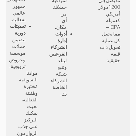
ما يصل إلى
لمراقبة
جمهور
1,200 دولار
حملاتك
عالمي
أمريكي
من
بفعالية.
كعمولة
أي
تحديثات
CPA —
مكان.
دورية
مما يجعل
أدوات
تتضمن
كل عملية
إدارة
حملات
تحويل ذات
الشركاء
موسمية
قيمة
الفرعيين
وعروض
حقيقية.
لبناء
ترويجية.
وتتبع
موادنا
شبكة
التسويقية
الشركاء
مُختَبرة
الخاصة
ومُثبَتة
بك.
الفعالية،
بحيث
يمكنك
التركيز
على جذب
الزوار دون