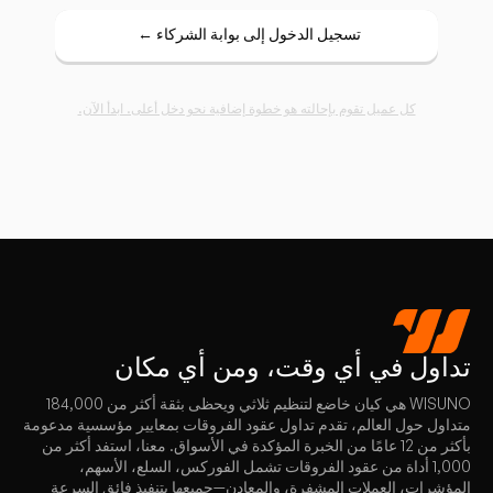
تسجيل الدخول إلى بوابة الشركاء ←
كل عميل تقوم بإحالته هو خطوة إضافية نحو دخل أعلى. ابدأ الآن.
تداول
في أي وقت، ومن أي مكان
WISUNO هي كيان خاضع لتنظيم ثلاثي ويحظى بثقة أكثر من 184,000
متداول حول العالم، تقدم تداول عقود الفروقات بمعايير مؤسسية مدعومة
بأكثر من 12 عامًا من الخبرة المؤكدة في الأسواق. معنا، استفد أكثر من
1,000 أداة من عقود الفروقات تشمل الفوركس، السلع، الأسهم،
المؤشرات، العملات المشفرة، والمعادن—جميعها بتنفيذ فائق السرعة