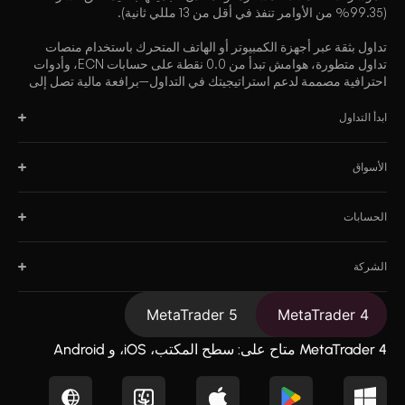
(99.35% من الأوامر تنفذ في أقل من 13 مللي ثانية).
تداول بثقة عبر أجهزة الكمبيوتر أو الهاتف المتحرك باستخدام منصات
تداول متطورة، هوامش تبدأ من 0.0 نقطة على حسابات ECN، وأدوات
احترافية مصممة لدعم استراتيجيتك في التداول—برافعة مالية تصل إلى
2000:1.
ابدأ التداول
الأسواق
الحسابات
الشركة
MetaTrader 5
MetaTrader 4
MetaTrader 4 متاح على: سطح المكتب، iOS، و Android