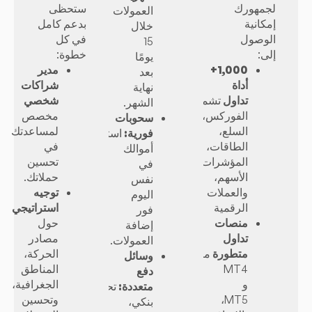
لجمهورك
ستحظى
العمولات
إمكانية
بدعم كامل
خلال
الوصول
في كل
15
إلى:
خطوة:
يومًا
1,000+
مدير
بعد
أداة
شراكات
نهاية
تداول
تشمل
شخصي
الشهر.
الفوركس،
مخصص
سحوبات
السلع،
لمساعدتك
فورية:
استخدم
الطاقات،
في
أموالك
المؤشرات،
تحسين
في
الأسهم،
حملاتك.
نفس
والعملات
توجيه
اليوم
الرقمية
استراتيجي
فور
منصات
حول
إضافة
تداول
مصادر
العمولات.
متطورة
مثل
الحركة،
وسائل
MT4
المناطق
دفع
و
الجغرافية،
متعددة:
تحويل
MT5،
وتحسين
بنكي،