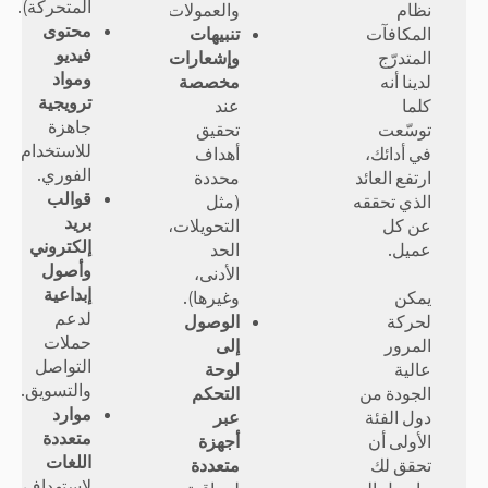
المتحركة).
نظام
والعمولات.
محتوى
المكافآت
تنبيهات
فيديو
المتدرّج
وإشعارات
ومواد
لدينا أنه
مخصصة
ترويجية
كلما
عند
جاهزة
توسّعت
تحقيق
للاستخدام
في أدائك،
أهداف
الفوري.
ارتفع العائد
محددة
قوالب
الذي تحققه
(مثل
بريد
عن كل
التحويلات،
إلكتروني
عميل.
الحد
وأصول
الأدنى،
إبداعية
يمكن
وغيرها).
لدعم
لحركة
الوصول
حملات
المرور
إلى
التواصل
عالية
لوحة
والتسويق.
الجودة من
التحكم
موارد
دول الفئة
عبر
متعددة
الأولى أن
أجهزة
اللغات
تحقق لك
متعددة
لاستهداف