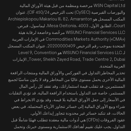
WSN Capital Ltd مرخصة ومنظمة من قبل هيئة الأوراق المالية
والبورصات القبرصية (CySEC) تحت الترخيص CIF 450/24). عنوان
المكتب المسجل هو Archiepiskopou Makariou III، 82، Amaranton
Court، الطابق الأول، Mesa Geitonia، 4003، ليماسول، قبرص.
WISUNO Financial Services LLC مرخّصة وخاضعة لرقابة هيئة
Commodities Markets Authority («CMA») في الإمارات العربية
المتحدة بموجب رقم الترخيص 20200000409. عنوان المكتب المسجل
لـ WISUNO Financial Services LLC هو Level 9, Convention
Tower, Sheikh Zayed Road, Trade Centre 2, Dubai, الإمارات
العربية المتحدة.
تحذير المخاطر:التداول في الفوركس والأوراق المالية ومنتجات الرافعة
المالية الأخرى يحمل مستوى عاليًا من المخاطر وقد لا يكون مناسبًا لجميع
المستثمرين. قد تتقلب قيمة استثماراتك، وقد تفقد كل رأس المال
المستثمر، خاصة عند التداول باستخدام الرافعة المالية. قد تؤدي التقلبات
في الأسعار إلى جعل الأوراق المالية بلا قيمة، وقد يؤدي الانخراط في
شراء وبيع الأوراق المالية إلى خسائر تتجاوز الأرباح المحتملة. في بعض
الحالات، قد تتكبد خسائر غير محدودة تتجاوز إيداعك الأولي.
عقود الفروقات (CFDs) هي أدوات مالية معقدة تتطلب فهمًا شاملًا قبل
التداول. يجب عليك تقييم أهدافك الاستثمارية ومستوى خبرتك وتحمل