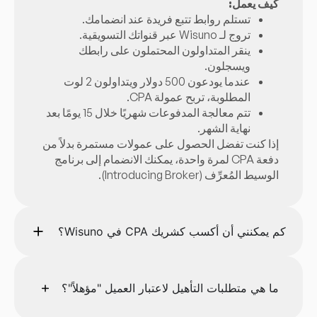
كيف يعمل:
تستلم روابط تتبع فريدة عند انضمامك.
تروج لـ Wisuno عبر قنواتك التسويقية.
ينقر المتداولون المحتملون على رابطك
ويسجلون.
عندما يودعون 500 دولار ويتداولون 2 لوت
المطلوبة، تربح عمولة CPA.
تتم معالجة المدفوعات شهريًا خلال 15 يومًا بعد
نهاية الشهر.
إذا كنت تفضل الحصول على عمولات مستمرة بدلاً من
دفعة CPA لمرة واحدة، يمكنك الانضمام إلى برنامج
الوسيط المُعرِّف (Introducing Broker).
كم يمكنني أن أكسب كشريك CPA في Wisuno؟
ما هي متطلبات التأهيل لاعتبار العميل "مؤهلاً"؟