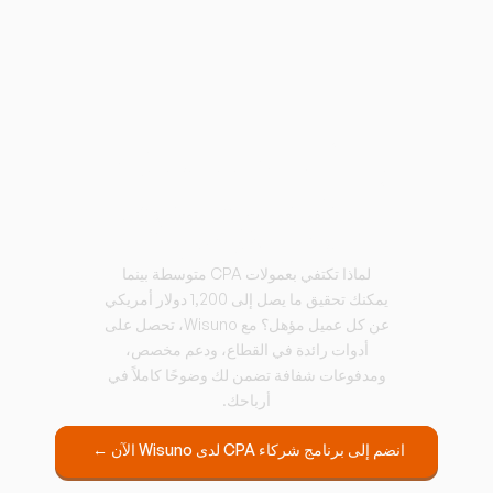
هل أنت جاهز لترقية
أرباحك كشريك إلى
الحد الأقصى؟
لماذا تكتفي بعمولات CPA متوسطة بينما
يمكنك تحقيق ما يصل إلى 1,200 دولار أمريكي
عن كل عميل مؤهل؟ مع Wisuno، تحصل على
أدوات رائدة في القطاع، ودعم مخصص،
ومدفوعات شفافة تضمن لك وضوحًا كاملاً في
أرباحك.
انضم إلى برنامج شركاء CPA لدى Wisuno الآن ←