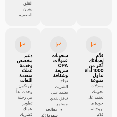
القلق
بشأن
التصميم.
قدِّم
سحوبات
دعم
لعملائك
عمولات
مخصص
أكثر من
CPA
وخدمة
1000 أداة
سريعة
عملاء
تداول
وشفافة
متعددة
متنوعة
اللغات
نجاح
معدلات
لن تكون
الشريك
تحويلك
وحدك أبداً
يعتمد على
تعتمد على
في رحلة
تدفق نقدي
جودة ما
تطوير
مستمر
تروج له.
عملك
معالجة
قدّم
كشريك
شهرية:
تُدفع