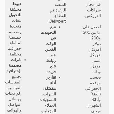
هبوط
في مجال
المنصة
محسّنة
شراكات
الرائدة في
للتحويل
الفوركس.
القطاع،
بلغات
CellXpert:
متعددة
احصل على
تتبع
ومصممة
ما بين 300
التحويلات
خصيصًا
و1,200
في
لمناطق
دولار
الوقت
جغرافية
أمريكي
الفعلي
مختلفة.
عن كل
عبر
بانرات
عميل
روابط
مصممة
مؤهل،
تتبع
بإحترافية
وذلك
فريدة.
بجميع
بحسب
تقارير
المقاسات
موقعه
أداء
القياسية
الجغرافي
مفصّلة:
(للإعلانات
(الفئة)
النقرات،
ووسائل
وأدائك
التسجيلات،
التواصل
الشهري.
العملاء
والهواتف
ويعني
المؤهلين،