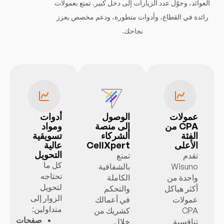
العوائد، وحوّل عدد الزيارات إلى دخل كبير. تمتع بعمولات
رائدة في القطاع، وأدوات متطورة، ودعم مخصص يعزز
نجاحك.
عمولات
الوصول
أدوات
CPA من
إلى منصة
ومواد
الفئة
الشركاء
تسويقية
الأعلى
CellXpert
عالية
التحويل
تقدم
تمتع
كل ما
Wisuno
بالشفافية
تحتاجه
واحدة من
الكاملة
لتحويل
أكثر هياكل
والتحكم
الزوار إلى
عمولات
في أعمالك
متداولين:
CPA
كشريك من
صفحات
تنافسية
خلال