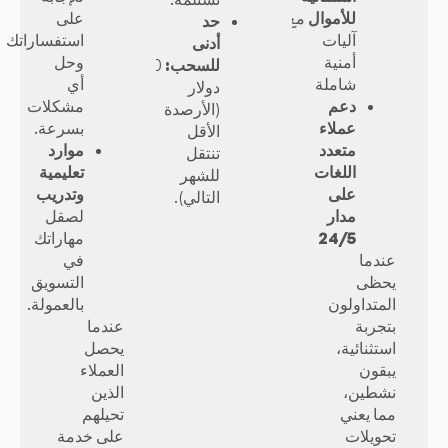
للأموال
مع
على
حد
آليات
استفساراتك
أدنى
أمنية
وحل
للسحب:
1,000
شاملة
أي
دولار
دعم
مشكلات
(الأرصدة
عملاء
بسرعة.
الأقل
متعدد
موارد
تنتقل
اللغات
تعليمية
للشهر
على
وتدريب
التالي).
مدار
لصقل
24/5
مهاراتك
عندما
في
يحظى
التسويق
المتداولون
بالعمولة.
بتجربة
عندما
استثنائية،
يحصل
يبقون
العملاء
نشطين،
الذين
مما يعني
تحيلهم
تحويلات
على خدمة