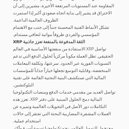
المقاومة عند المستويات المرتفعة الأخيرة، مشيرين إلى أن
الاختراق قد يشير إلى بداية اتجاه صعودي أكبر إذا استمرت
الظروف العالمية الداعمة.
تشكل الأنماط الفنية المحسنة جنباً إلى جنب مع الاهتمام
المؤسسي والفردي ظروفاً مواتية لتعافي مستدام.
الثقة المدفوعة بالمنفعة تعزز جاذبية XRP
تواصل XRP الاستفادة من منفعتها الأساسية في العالم
الحقيقي. تظل العملة مكوناً مركزياً لحلول الدفع التي تدعم
التسويات الفورية عبر الحدود. سرعتها، وتكلفة المعاملات
المنخفضة، وقابلية التوسع تجعلها خياراً جذاباً للمؤسسات
المالية التي تستكشف البنية التحتية القائمة على تقنية
البلوكتشين.
تواصل العديد من مقدمي خدمات الدفع ومنصات التكنولوجيا
المالية دمج الحلول المبنية على دفتر XRP. تعزز هذه
التكاملات دور الأصل في التحويلات العالمية وتميزه عن
العملات المشفرة المضاربية البحتة التي تفتقر إلى حالات
استخدام عملية.
مع تحول التمويل العالمي نحو تكنولوجيا تسوية أسرع وأكثر