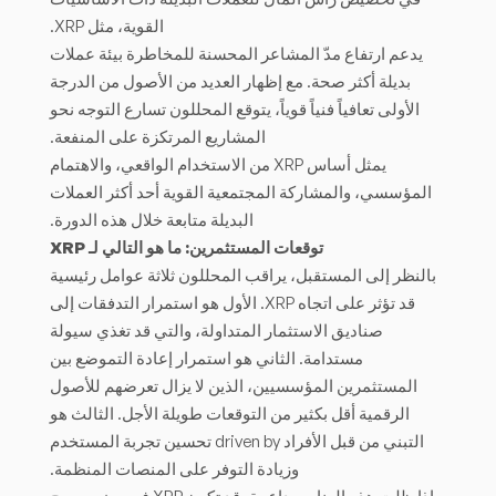
القوية، مثل XRP.
يدعم ارتفاع مدّ المشاعر المحسنة للمخاطرة بيئة عملات
بديلة أكثر صحة. مع إظهار العديد من الأصول من الدرجة
الأولى تعافياً فنياً قوياً، يتوقع المحللون تسارع التوجه نحو
المشاريع المرتكزة على المنفعة.
يمثل أساس XRP من الاستخدام الواقعي، والاهتمام
المؤسسي، والمشاركة المجتمعية القوية أحد أكثر العملات
البديلة متابعة خلال هذه الدورة.
توقعات المستثمرين: ما هو التالي لـ XRP
بالنظر إلى المستقبل، يراقب المحللون ثلاثة عوامل رئيسية
قد تؤثر على اتجاه XRP. الأول هو استمرار التدفقات إلى
صناديق الاستثمار المتداولة، والتي قد تغذي سيولة
مستدامة. الثاني هو استمرار إعادة التموضع بين
المستثمرين المؤسسيين، الذين لا يزال تعرضهم للأصول
الرقمية أقل بكثير من التوقعات طويلة الأجل. الثالث هو
التبني من قبل الأفراد driven by تحسين تجربة المستخدم
وزيادة التوفر على المنصات المنظمة.