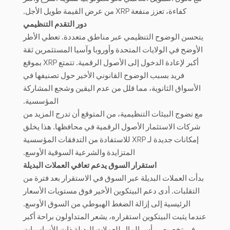
كفاءة، تعزز منفعة XRP من عرض القيمة طويل الأجل.
دور التقدم التنظيمي
يتحسن الوضوح التنظيمي عبر مناطق متعددة. تعطي الأطر
الأوضح في الولايات المتحدة وأوروبا وآسيا المستثمرين ثقة
أكبر لإعادة الدخول إلى الأصول الرقمية. تتمتع XRP بموقع
فريد بسبب الوضوح القانوني الأخير حول تصنيفها في
الأسواق الثانوية، مما قلل من عدم اليقين وشجع المشاركة
المؤسسية.
مع نضوج البيئات التنظيمية، من المتوقع أن تدرج المزيد من
شركات الاستثمار الأصول الرقمية في محافظها. هذا يخلق
إمكانات جديدة لـ XRP للاستفادة من التدفقات المؤسسية
المتزايدة والشرعية السوقية الأوسع.
استقرار السوق يدعم تعافي العملات البديلة
بدأت العملات البديلة عبر السوق في الاستقرار بعد فترة من
التقلبات. أدى دعم البيتكوين الأخير فوق مستويات الأسعار
الرئيسية إلى إزالة الضغط الهبوطي من السوق الأوسع.
عندما يثبت البيتكوين استقراره، يشعر المتداولون براحة أكبر
في تخصيص رأس المال للعملات البديلة ذات الأساسيات