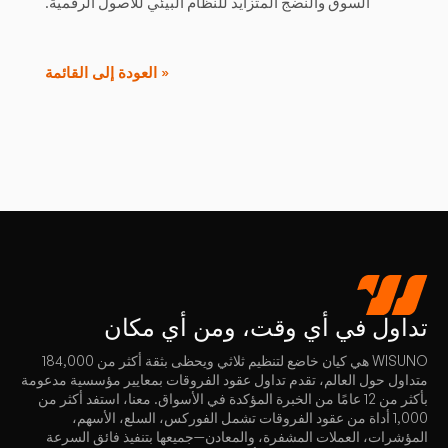
السوق والنضج المتزايد للنظام البيئي للأصول الرقمية.
« العودة إلى القائمة
تداول
في أي وقت، ومن أي مكان
WISUNO هي كيان خاضع لتنظيم ثلاثي ويحظى بثقة أكثر من 184,000
متداول حول العالم، تقدم تداول عقود الفروقات بمعايير مؤسسية مدعومة
بأكثر من 12 عامًا من الخبرة المؤكدة في الأسواق. معنا، استفد أكثر من
1,000 أداة من عقود الفروقات تشمل الفوركس، السلع، الأسهم،
المؤشرات، العملات المشفرة، والمعادن—جميعها بتنفيذ فائق السرعة