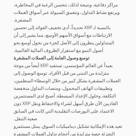
مراكز دفاعية. ونتيجة لذلك، تتحسن الرغبة في المخاطرة،
ويرتفع نشاط التداول، وتتعمق السيولة عبر أسواق العملات
المشفرة.
بالنسبة لـ XRP تحديداً، أدى تخفيف العوائد إلى تحسين
الارتباطات مع أسواق الأسهم الأوسع، مما يشير إلى أن
المتداولين ينظرون إلى الأصل كجزء من تحول أوسع نحو
أصول النمو مع استقرار الظروف المالية العالمية.
توسع وصول العامة إلى العملات المشفرة
بعيداً عن العالم المؤسسي، تستفيد XRP أيضاً من موجة
متزايدة من التبني من قبل الأفراد. توسع الوصول إلى
العملات المشفرة بشكل كبير من خلال الوسطاء المنظمين،
وتطبيقات الهاتف المحمول، ومنصات التداول منخفضة
التكلفة، وحلول الإعداد المبسطة. أصبح لدى المستثمرين
العاديين الآن طرق أسهل لشراء والاحتفاظ ونقل XRP دون
الاعتماد على البورصات التقليدية التي كانت في السابق
صعبة التنقل.
تعيد هذه الإمكانية تشكيل ديناميكيات السوق. يمثل مستثمرو
التجزئة حصة متزايدة من أحجام تداول العملات المشفرة