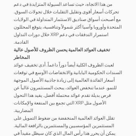
من هذا الاتجاه، حيث تساعد السيولة المتزايدة في دعم
تحركات أسعار أقوى وتقليل التقلبات خلال تحولات السوق.
مع أصبحت أسواق صناديق الاستثمار المتداولة في الولايات
المتحدة وأوروبا وآسيا أكثر شمولاً وتنافسية، يتوقع المحللون
استمرار التدفقات في دعم XRP خلال دورات التداول
القادمة.
تخفيف العوائد العالمية يحسن الظروف للأصول عالية
المخاطر
لعبت الظروف الكلية أيضاً دوراً داعماً. أدى تخفيف عوائد
السندات الحكومية اليابانية والانخفاضات الأوسع في توقعات
أسعار الفائدة العالمية إلى زيادة جاذبية الأصول الموجهة
للنمو. عندما تنخفض العوائد، يبحث المستثمرون غالباً عن
فرص بديلة تقدم عوائد محتملة أفضل. يفيد هذا التحول
الأصول مثل XRP التي تجمع بين المنفعة والإمكانات
المضاربية.
تقلل العوائد العالمية المنخفضة من ضغوط التمويل على
المستثمرين المؤسسيين والمستثمرين بالرافعة المالية.
يمكن أن يحرر هذا رأس المال الذي كان سيظل مقيداً في