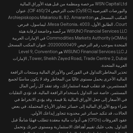
WSN Capital Ltd مرخصة ومنظمة من قبل هيئة الأوراق المالية
والبورصات القبرصية (CySEC) تحت الترخيص CIF 450/24). عنوان
المكتب المسجل هو Archiepiskopou Makariou III، 82، Amaranton
Court، الطابق الأول، Mesa Geitonia، 4003، ليماسول، قبرص.
WISUNO Financial Services LLC مرخّصة وخاضعة لرقابة هيئة
Commodities Markets Authority («CMA») في الإمارات العربية
المتحدة بموجب رقم الترخيص 20200000409. عنوان المكتب المسجل
لـ WISUNO Financial Services LLC هو Level 9, Convention
Tower, Sheikh Zayed Road, Trade Centre 2, Dubai, الإمارات
العربية المتحدة.
تحذير المخاطر:التداول في الفوركس والأوراق المالية ومنتجات الرافعة
المالية الأخرى يحمل مستوى عاليًا من المخاطر وقد لا يكون مناسبًا لجميع
المستثمرين. قد تتقلب قيمة استثماراتك، وقد تفقد كل رأس المال
المستثمر، خاصة عند التداول باستخدام الرافعة المالية. قد تؤدي التقلبات
في الأسعار إلى جعل الأوراق المالية بلا قيمة، وقد يؤدي الانخراط في
شراء وبيع الأوراق المالية إلى خسائر تتجاوز الأرباح المحتملة. في بعض
الحالات، قد تتكبد خسائر غير محدودة تتجاوز إيداعك الأولي.
عقود الفروقات (CFDs) هي أدوات مالية معقدة تتطلب فهمًا شاملًا قبل
التداول. يجب عليك تقييم أهدافك الاستثمارية ومستوى خبرتك وتحمل