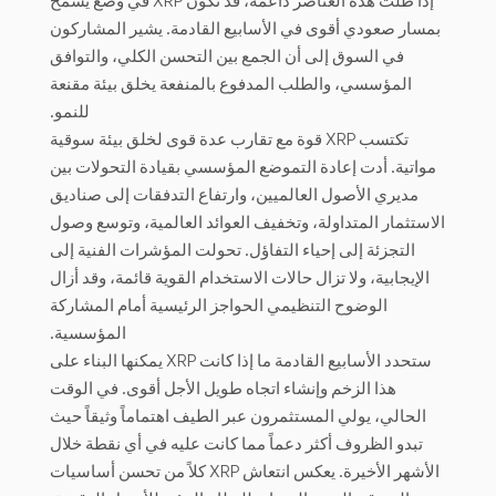
إذا ظلت هذه العناصر داعمة، قد تكون XRP في وضع يسمح
بمسار صعودي أقوى في الأسابيع القادمة. يشير المشاركون
في السوق إلى أن الجمع بين التحسن الكلي، والتوافق
المؤسسي، والطلب المدفوع بالمنفعة يخلق بيئة مقنعة
للنمو.
تكتسب XRP قوة مع تقارب عدة قوى لخلق بيئة سوقية
مواتية. أدت إعادة التموضع المؤسسي بقيادة التحولات بين
مديري الأصول العالميين، وارتفاع التدفقات إلى صناديق
الاستثمار المتداولة، وتخفيف العوائد العالمية، وتوسع وصول
التجزئة إلى إحياء التفاؤل. تحولت المؤشرات الفنية إلى
الإيجابية، ولا تزال حالات الاستخدام القوية قائمة، وقد أزال
الوضوح التنظيمي الحواجز الرئيسية أمام المشاركة
المؤسسية.
ستحدد الأسابيع القادمة ما إذا كانت XRP يمكنها البناء على
هذا الزخم وإنشاء اتجاه طويل الأجل أقوى. في الوقت
الحالي، يولي المستثمرون عبر الطيف اهتماماً وثيقاً حيث
تبدو الظروف أكثر دعماً مما كانت عليه في أي نقطة خلال
الأشهر الأخيرة. يعكس انتعاش XRP كلاً من تحسن أساسيات