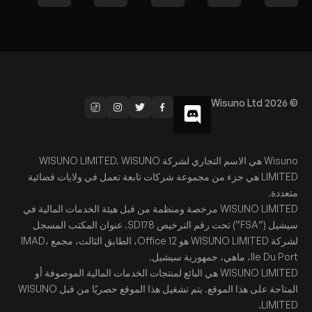
© Wisuno Ltd 2026
Wisuno هي الاسم التجاري لشركة WISUNO LIMITED. WISUNO
LIMITED هي جزء من مجموعة شركات تابعة تعمل في ولايات قضائية
متعددة.
WISUNO LIMITED مرخصة ومنظمة من قبل هيئة الخدمات المالية في
سيشيل (“FSA”) تحت رقم الترخيص SD178. عنوان المكتب المسجل
لشركة WISUNO LIMITED هو Office 12، الطابق الثالث، مجمع IMAD،
Ile Du Port، ماهي، جمهورية سيشيل.
WISUNO LIMITED هي البائع لمنتجات الخدمات المالية الموصوفة أو
المتاحة على هذا الموقع. يتم تشغيل هذا الموقع حصريًا من قبل WISUNO
LIMITED.