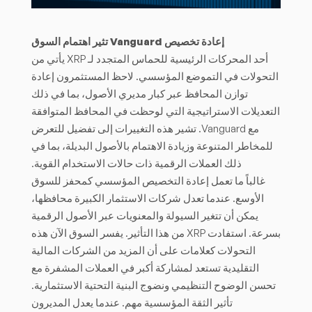
إعادة تخصيص Vanguard تثير اهتمام السوق
أحد المحركات الرئيسية للحماس المتجدد لـ XRP يأتي من
التحولات في التموضع المؤسسي. لاحظ المستثمرون إعادة
توازن المحافظ عبر كبار مديري الأصول، بما في ذلك
التعديلات الاستراتيجية التي لوحظت في المحافظ المتوافقة
مع Vanguard. تشير هذه التغييرات إلى تفضيل للتعرض
للمخاطر المتنوعة وزيادة الاهتمام بالأصول البديلة، بما في
ذلك العملات الرقمية ذات حالات الاستخدام القوية.
غالباً ما تعمل إعادة التخصيص المؤسسي كمحفز للسوق
الأوسع. عندما تعدل شركات الاستثمار الكبيرة محافظها،
يمكن أن تتغير السيولة والمعنويات عبر الأصول الرقمية
بسرعة. استفادت XRP من هذا التأثير. يفسر السوق الآن هذه
التحولات كعلامات على أن المزيد من الشركات المالية
التقليدية تستعد لمشاركة أكبر في العملات المشفرة مع
تحسن الوضوح التنظيمي ونضوج البنية التحتية الاستثمارية.
تأثير الثقة المؤسسية مهم. عندما يعدل المديرون