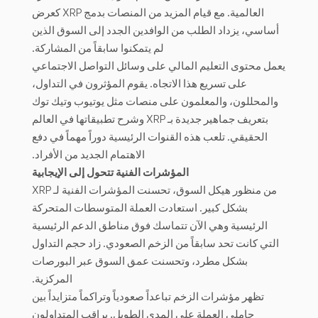
العالمية. مع قيام المزيد من المنصات بدمج XRP كعرض
أساسي، يزداد الطلب من الوافدين الجدد إلى السوق الذين
لم يتمكنوا سابقاً من المشاركة.
يعمل محتوى التعليم المالي على وسائل التواصل الاجتماعي
على تسريع هذا الاتجاه. يقوم المؤثرون في التداول،
والمحللون، والمعلمون على منصات مثل يوتيوب وتيك توك
بتعريف جماهير جديدة بـ XRP وشرح تطبيقاتها في العالم
الحقيقي. تلعب هذه القنوات الرئيسية دوراً مهماً في دفع
الاهتمام الجديد من الأفراد.
المؤشرات الفنية تتحول إلى الإيجابية
من منظور هيكل السوق، تحسنت المؤشرات الفنية لـ XRP
بشكل كبير. استعادت العملة المتوسطات المتحركة
الرئيسية وهي الآن تتماسك فوق مناطق الدعم الرئيسية
التي كانت تحد سابقاً من الزخم الصعودي. زاد حجم التداول
بشكل مطرد، وتحسنت عمق السوق عبر البورصات
المركزية.
تظهر مؤشرات الزخم تباعداً صعودياً وتراكماً متزايداً بين
حاملي العملة على المدى الطويل. يراقب المتداولون