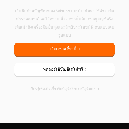
เริ่มต้นเทรดกับ Wisuno
เริ่มต้นด้วยบัญชีทดลอง Wisuno แบบไม่เสียค่าใช้จ่าย เพื่อ
สำรวจตลาดโดยไร้ความเสี่ยง จากนั้นอัปเกรดสู่บัญชีจริง
เพื่อเข้าถึงเครื่องมือขั้นสูงและสิทธิประโยชน์พิเศษแบบเต็ม
รูปแบบ
เริ่มเทรดเดี๋ยวนี้
ทดลองใช้บัญชีเดโม่ฟรี
เรียนรู้เพิ่มเติมเกี่ยวกับบัญชีจริงและบัญชีทดลอง