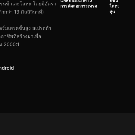
แพลตฟอร์ม MT5
ดัชนี
อเรนซี และโลหะ โดยมีอัตรา
การคัดลอกการเทรด
โลหะ
ำกว่า 13 มิลลิวินาที)
หุ้น
ร์มเทรดขั้นสูง สเปรดต่ำ
อาชีพที่สร้างมาเพื่อ
ึง 2000:1
ndroid