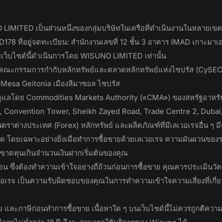
IMITED เป็นส่วนหนึ่งของกลุ่มบริษัทในเครือที่ดำเนินงานในหลาย
178 ที่อยู่จดทะเบียน: สำนักงานเลขที่ 12 ชั้น 3 อาคาร IMAD เกาะมา
ดยเว็บไซต์นี้ดำเนินการโดย WISUNO LIMITED เท่านั้น
ะกรรมการกำกับหลักทรัพย์และตลาดหลักทรัพย์แห่งไซปรัส (CySEC) ใบอ
Mesa Geitonia เมืองลีมาซอล ไซปรัส
แลโดย Commodities Markets Authority («CMA») ของสหรัฐอาหรับเอ
 Convention Tower, Sheikh Zayed Road, Trade Centre 2, Dubai, 
นตราต่างประเทศ (Forex) หลักทรัพย์ และผลิตภัณฑ์ที่มีเลเวอเรจอื่น ๆ 
 โดยเฉพาะอย่างยิ่งเมื่อทำการซื้อขายด้วยเลเวอเรจ ความผันผวนของราค
ขาดทุนเกินจำนวนเงินฝากเริ่มต้นของคุณ
ับซ้อน ซึ่งต้องทำความเข้าใจอย่างถี่ถ้วนก่อนการซื้อขาย คุณควรประเ
อเรจ เป็นความรับผิดชอบของคุณในการทำความเข้าใจความเสี่ยงที่เกี่ย
และภาษีก่อนทำการซื้อขาย เนื้อหาใด ๆ บนเว็บไซต์นี้ไม่ควรถูกตีคว