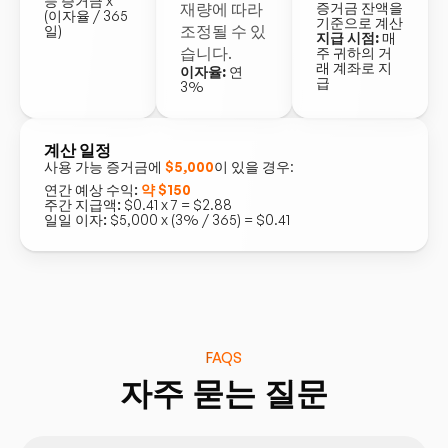
능 증거금 x
재량에 따라
증거금 잔액을
(이자율 / 365
기준으로 계산
조정될 수 있
일)
지급 시점:
매
습니다.
주 귀하의 거
래 계좌로 지
이자율:
연
급
3%
계산 일정
사용 가능 증거금에
$5,000
이 있을 경우:
연간 예상 수익:
약 $150
주간 지급액:
$0.41 x 7 = $2.88
일일 이자:
$5,000 x (3% / 365) = $0.41
FAQS
자주 묻는 질문