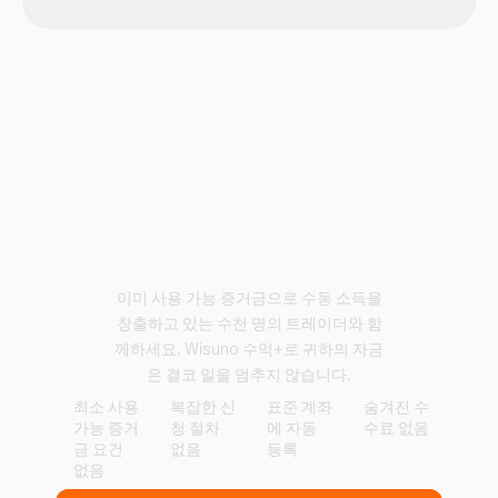
사용 가능 증거금을 성장
엔진으로 전환하세요
이미 사용 가능 증거금으로 수동 소득을
창출하고 있는 수천 명의 트레이더와 함
께하세요. Wisuno 수익+로 귀하의 자금
은 결코 일을 멈추지 않습니다.
최소 사용
복잡한 신
표준 계좌
숨겨진 수
가능 증거
청 절차
에 자동
수료 없음
금 요건
없음
등록
없음