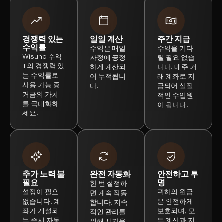
경쟁력 있는
일일 계산
주간 지급
수익률
수익은 매일
수익을 기다
Wisuno 수익
자정에 공정
릴 필요 없습
+의 경쟁력 있
하게 계산되
니다. 매주 거
는 수익률로
어 누적됩니
래 계좌로 지
사용 가능 증
다.
급되어 실질
거금의 가치
적인 수입원
를 극대화하
이 됩니다.
세요.
추가 노력 불
완전 자동화
안전하고 투
필요
명
한 번 설정하
설정이 필요
귀하의 원금
면 계속 작동
없습니다. 계
은 안전하게
합니다. 지속
좌가 개설되
보호되며, 모
적인 관리를
는 즉시 자동
든 계산과 지
위해 시간을