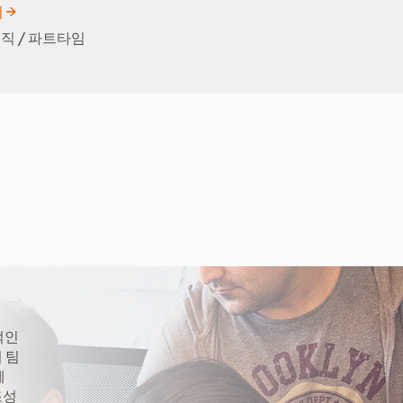
기
직 / 파트타임
적인
 팀
께
조성