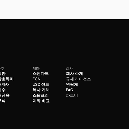
마켓
계좌
회사
외환
스탠다드
회사 소개
암호화폐
ECN
규제 라이선스
원자재
USD 센트
연락처
지수
복사 거래
FAQ
귀금속
스왑프리
파트너
주식
계좌 비교