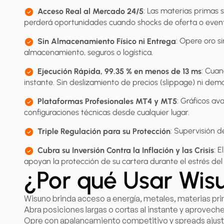
: Las materias primas 
Acceso Real al Mercado 24/5
perderá oportunidades cuando shocks de oferta o event
: Opere oro s
Sin Almacenamiento Físico ni Entrega
almacenamiento, seguros o logística.
: Cuan
Ejecución Rápida, 99.35 % en menos de 13 ms
instante. Sin deslizamiento de precios (slippage) ni demo
: Gráficos av
Plataformas Profesionales MT4 y MT5
configuraciones técnicas desde cualquier lugar.
: Supervisión 
Triple Regulación para su Protección
: 
Cubra su Inversión Contra la Inflación y las Crisis
apoyan la protección de su cartera durante el estrés de
¿Por qué Usar Wis
Wisuno brinda acceso a energía, metales, materias prim
Abra posiciones largas o cortas al instante y aprovech
Opre con apalancamiento competitivo y spreads ajustad