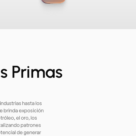
s Primas
ndustrias hasta los
e brinda exposición
óleo, el oro, los
italizando patrones
otencial de generar