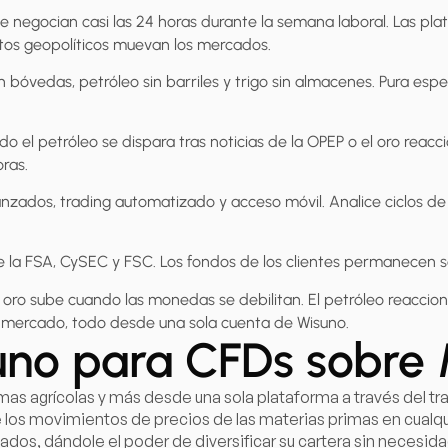
se negocian casi las 24 horas durante la semana laboral. Las p
os geopolíticos muevan los mercados.
in bóvedas, petróleo sin barriles y trigo sin almacenes. Pura esp
do el petróleo se dispara tras noticias de la OPEP o el oro reacc
ras.
anzados, trading automatizado y acceso móvil. Analice ciclos d
de la FSA, CySEC y FSC. Los fondos de los clientes permanecen s
El oro sube cuando las monedas se debilitan. El petróleo reaccio
l mercado, todo desde una sola cuenta de Wisuno.
uno para CFDs sobre 
as agrícolas y más desde una sola plataforma a través del tra
e los movimientos de precios de las materias primas en cualqu
os, dándole el poder de diversificar su cartera sin necesida