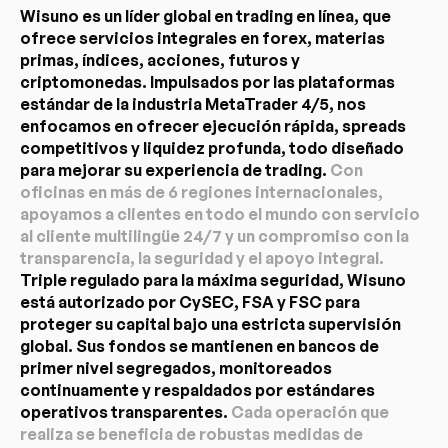
Wisuno es un líder global en trading en línea, que
ofrece servicios integrales en forex, materias
primas, índices, acciones, futuros y
criptomonedas. Impulsados por las plataformas
estándar de la industria MetaTrader 4/5, nos
enfocamos en ofrecer ejecución rápida, spreads
competitivos y liquidez profunda, todo diseñado
para mejorar su experiencia de trading.
Con
oficinas en más de 6 regiones internacionales,
apoyamos a clientes en todo el mundo con servicio
al cliente multilingüe 24/7 y un compromiso con la
transparencia, la seguridad y el apoyo integral.
Triple regulado para la máxima seguridad, Wisuno
está autorizado por CySEC, FSA y FSC para
proteger su capital bajo una estricta supervisión
global. Sus fondos se mantienen en bancos de
primer nivel segregados, monitoreados
continuamente y respaldados por estándares
operativos transparentes.
Cada operación que
realiza se beneficia de robustas medidas de