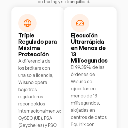
de trading y su tranquilidad.
Triple
Ejecución
Regulado para
Ultrarrápida
Máxima
en Menos de
Protección
13
Milisegundos
A diferencia de
El 99.35% de las
los brókers con
órdenes de
una sola licencia,
Wisuno se
Wisuno opera
ejecutan en
bajo tres
menos de 13
reguladores
milisegundos,
reconocidos
alojadas en
internacionalmente:
centros de datos
CySEC (UE), FSA
Equinix con
(Seychelles) y FSC