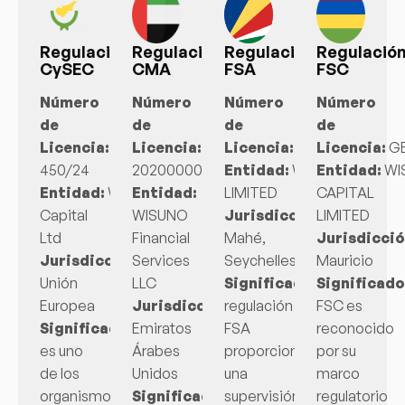
Regulación
Regulación
Regulación
Regulació
CySEC
CMA
FSA
FSC
Número
Número
Número
Número
de
de
de
de
Licencia:
CIF
Licencia:
Licencia:
SD178
Licencia:
GB
450/24
20200000409
Entidad:
WISUNO
Entidad:
WI
Entidad:
WSN
Entidad:
LIMITED
CAPITAL
Capital
WISUNO
Jurisdicción:
LIMITED
Isla
Ltd
Financial
Mahé,
Jurisdicció
Jurisdicción:
Services
Chipre,
Seychelles
Mauricio
Unión
LLC
Significado:
Significado
La
Europea
Jurisdicción:
regulación
FSC es
Significado:
Emiratos
CySEC
FSA
reconocido
es uno
Árabes
proporciona
por su
de los
Unidos
una
marco
organismos
Significado:
supervisión
regulatorio