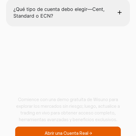
¿Qué tipo de cuenta debo elegir—Cent,
Standard o ECN?
Comience a operar con
Wisuno.
Comience con una demo gratuita de Wisuno para
explorar los mercados sin riesgo; luego, actualice a
trading en vivo para obtener acceso completo,
herramientas avanzadas y beneficios exclusivos.
Abrir una Cuenta Real