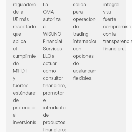
reguladores
La
sólida
integral
de la
CMA
para
y su
UE más
autoriza
operaciones
fuerte
respetados,
a
de
compromiso
que
WISUNO
trading
con la
aplica
Financial
internacional
transparenci
el
Services
con
financiera.
cumplimiento
LLC a
opciones
de
actuar
de
MiFID II
como
apalancamiento
y
consultor
flexibles.
fuertes
financiero,
estándares
promotor
de
e
protección
introductor
al
de
inversionista.
productos
financieros