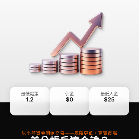
最低點差
佣金
最低入金
1.2
$0
$25
以小額資金開始交易——風險更低，真實市場