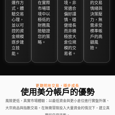
運作方
在實際
境。非
的交易
式，體
市場環
常適合
情緒與
驗交易
境中以
偏好謹
決策壓
心理，
極低的
慎、穩
力，無
並以可
財務風
健增長
需承受
控的資
險驗證
而非積
標準帳
金規模
您的策
極放大
戶的高
逐步建
略。
倉位規
額風
立技
模的交
險。
能。
易者。
更聰明地交易，穩步成長
使用美分帳戶的優勢
風險更低，真實市場體驗：以最低資金與更小倉位進行實盤外匯、
大宗商品與指數交易。在無需冒險投入大量資金的情況下，建立真
實的交易技能。