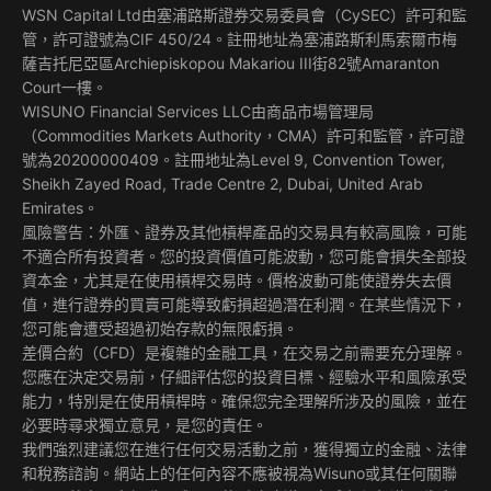
WSN Capital Ltd由塞浦路斯證券交易委員會（CySEC）許可和監
管，許可證號為CIF 450/24。註冊地址為塞浦路斯利馬索爾市梅
薩吉托尼亞區Archiepiskopou Makariou III街82號Amaranton
Court一樓。
WISUNO Financial Services LLC由商品市場管理局
（Commodities Markets Authority，CMA）許可和監管，許可證
號為20200000409。註冊地址為Level 9, Convention Tower,
Sheikh Zayed Road, Trade Centre 2, Dubai, United Arab
Emirates。
風險警告：外匯、證券及其他槓桿產品的交易具有較高風險，可能
不適合所有投資者。您的投資價值可能波動，您可能會損失全部投
資本金，尤其是在使用槓桿交易時。價格波動可能使證券失去價
值，進行證券的買賣可能導致虧損超過潛在利潤。在某些情況下，
您可能會遭受超過初始存款的無限虧損。
差價合約（CFD）是複雜的金融工具，在交易之前需要充分理解。
您應在決定交易前，仔細評估您的投資目標、經驗水平和風險承受
能力，特別是在使用槓桿時。確保您完全理解所涉及的風險，並在
必要時尋求獨立意見，是您的責任。
我們強烈建議您在進行任何交易活動之前，獲得獨立的金融、法律
和稅務諮詢。網站上的任何內容不應被視為Wisuno或其任何關聯