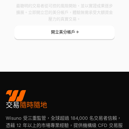
最聰明的交易者從可控的風險開始，並以實證成果逐步
擴展。立即開立您的美分帳戶，體驗無需承受大額資金
壓力的真實交易。
開立美分帳戶
交易
隨時隨地
Wisuno 受三重監管，全球超過 184,000 名交易者信賴，
憑藉 12 年以上的市場專業經驗，提供機構級 CFD 交易服