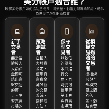
美分帳戶適合誰？
瞭解美分帳戶如何協助您成長：將流量、影響力與專業知識，轉化
為由交易驅動的新機會。
新手
策略
保守
從模
交易
測試
型交
擬交
者
者
易者
易過
渡的
無需冒
在投入
以較低
交易
險投入
大額資
的風險
者
大額資
金前，
敞口進
金即可
使用真
行交
銜接練
踏出實
實資金
易，同
習與全
盤交易
測試新
時仍可
規模交
的第一
的交易
使用專
易之間
步。學
系統、
業工具
的落
習真實
指標或
與真實
差。體
市場的
方法。
市場環
驗真實