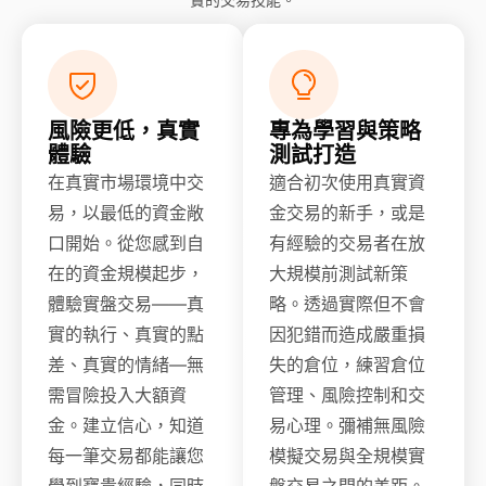
風險更低，真實
專為學習與策略
體驗
測試打造
在真實市場環境中交
適合初次使用真實資
易，以最低的資金敞
金交易的新手，或是
口開始。從您感到自
有經驗的交易者在放
在的資金規模起步，
大規模前測試新策
體驗實盤交易——真
略。透過實際但不會
實的執行、真實的點
因犯錯而造成嚴重損
差、真實的情緒—無
失的倉位，練習倉位
需冒險投入大額資
管理、風險控制和交
金。建立信心，知道
易心理。彌補無風險
每一筆交易都能讓您
模擬交易與全規模實
學到寶貴經驗，同時
盤交易之間的差距。