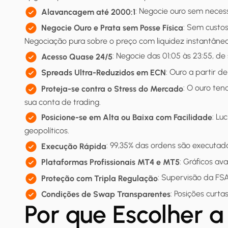
: Negocie ouro sem neces
Alavancagem até 2000:1
: Sem custo
Negocie Ouro e Prata sem Posse Física
Negociação pura sobre o preço com liquidez instantânea
: Negocie das 01:05 às 23:55, de
Acesso Quase 24/5
: Ouro a partir d
Spreads Ultra-Reduzidos em ECN
: O ouro te
Proteja-se contra o Stress do Mercado
sua conta de trading.
: Lu
Posicione-se em Alta ou Baixa com Facilidade
geopolíticos.
: 99,35% das ordens são executad
Execução Rápida
: Gráficos av
Plataformas Profissionais MT4 e MT5
: Supervisão da FS
Proteção com Tripla Regulação
: Posições curt
Condições de Swap Transparentes
Por que Escolher 