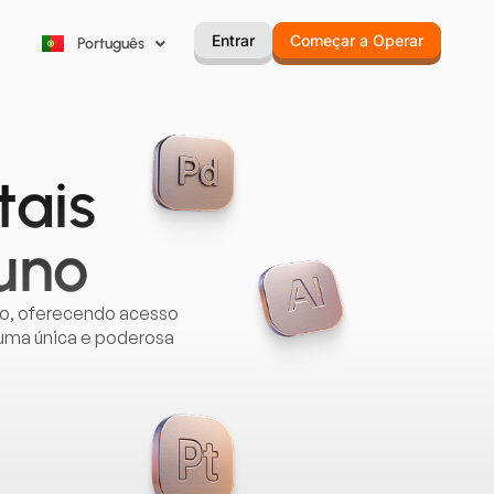
한국어
Entrar
Começar a Operar
Português
Русский
tais
uno
do, oferecendo acesso
 uma única e poderosa