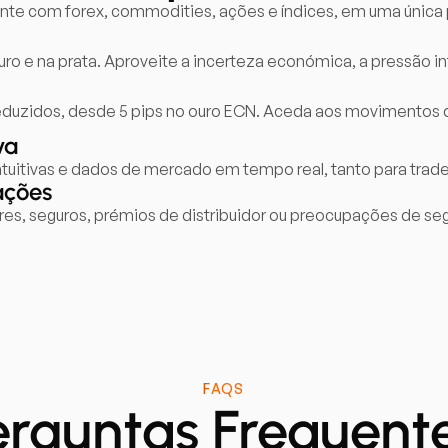
te com forex, commodities, ações e índices, em uma única p
o e na prata. Aproveite a incerteza económica, a pressão infl
zidos, desde 5 pips no ouro ECN. Aceda aos movimentos de
va
ntuitivas e dados de mercado em tempo real, tanto para trad
ações
s, seguros, prémios de distribuidor ou preocupações de segu
FAQS
erguntas Frequente