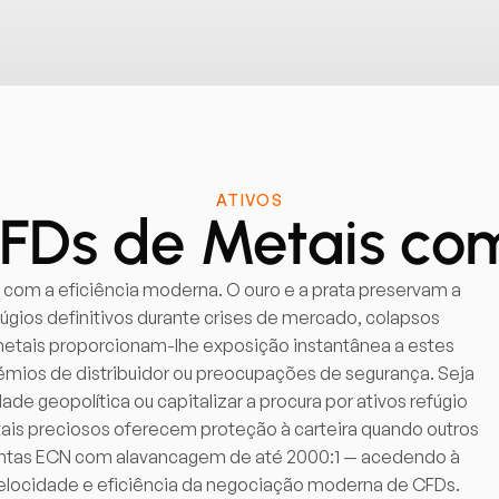
ATIVOS
FDs de Metais co
 com a eficiência moderna. O ouro e a prata preservam a
úgios definitivos durante crises de mercado, colapsos
metais proporcionam-lhe exposição instantânea a estes
émios de distribuidor ou preocupações de segurança. Seja
dade geopolítica ou capitalizar a procura por ativos refúgio
tais preciosos oferecem proteção à carteira quando outros
 contas ECN com alavancagem de até 2000:1 — acedendo à
elocidade e eficiência da negociação moderna de CFDs.