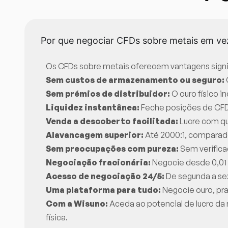
Por que negociar CFDs sobre metais em vez
Os CFDs sobre metais oferecem vantagens signifi
Sem custos de armazenamento ou seguro:
Sem prémios de distribuidor:
O ouro físico 
Liquidez instantânea:
Feche posições de CFD e
Venda a descoberto facilitada:
Lucre com qu
Alavancagem superior:
Até 2000:1, comparad
Sem preocupações com pureza:
Sem verificaç
Negociação fracionária:
Negocie desde 0,01 
Acesso de negociação 24/5:
De segunda a sext
Uma plataforma para tudo:
Negocie ouro, prat
Com a Wisuno:
Aceda ao potencial de lucro d
física.