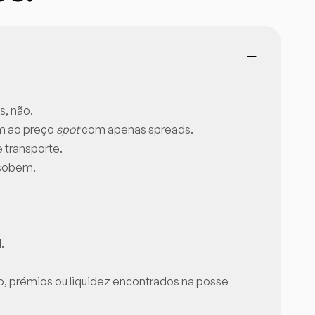
s, não.
am ao preço
spot
com apenas spreads.
 transporte.
 sobem.
.
 prémios ou liquidez encontrados na posse