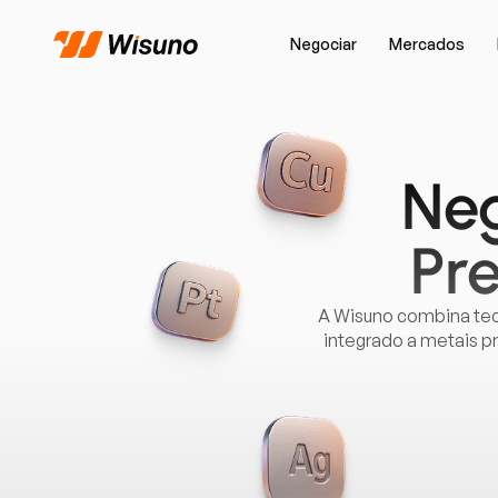
Negociar
Mercados
Neg
Pr
A Wisuno combina tec
integrado a metais p