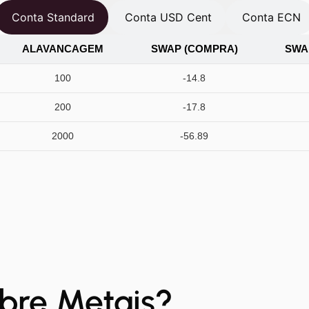
Conta Standard
Conta USD Cent
Conta ECN
ALAVANCAGEM
SWAP (COMPRA)
SWA
100
-14.8
200
-17.8
2000
-56.89
bre Metais?