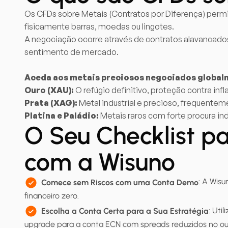
Os CFDs sobre Metais (Contratos por Diferença) perm
fisicamente barras, moedas ou lingotes.
A negociação ocorre através de contratos alavancado
sentimento de mercado.
Aceda aos metais preciosos negociados global
Ouro (XAU):
O refúgio definitivo, proteção contra infl
Prata (XAG):
Metal industrial e precioso, frequente
Platina e Paládio:
Metais raros com forte procura indu
O Seu Checklist p
com a Wisuno
: A Wisu
Comece sem Riscos com uma Conta Demo
financeiro zero.
: Uti
Escolha a Conta Certa para a Sua Estratégia
upgrade para a conta ECN com spreads reduzidos no our