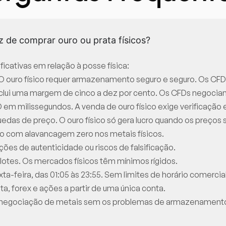
 de comprar ouro ou prata físicos?
cativas em relação à posse física:
O ouro físico requer armazenamento seguro e seguro. Os CFD
inclui uma margem de cinco a dez por cento. Os CFDs negoci
m milissegundos. A venda de ouro físico exige verificação e
edas de preço. O ouro físico só gera lucro quando os preços
o com alavancagem zero nos metais físicos.
ões de autenticidade ou riscos de falsificação.
lotes. Os mercados físicos têm mínimos rígidos.
a-feira, das 01:05 às 23:55. Sem limites de horário comercial
a, forex e ações a partir de uma única conta.
a negociação de metais sem os problemas de armazenamento,