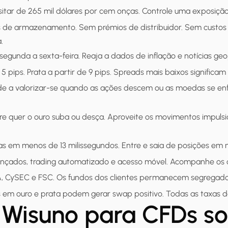
sitar de 265 mil dólares por cem onças. Controle uma exposição
s de armazenamento. Sem prémios de distribuidor. Sem custos
.
 segunda a sexta-feira. Reaja a dados de inflação e notícias ge
e 5 pips. Prata a partir de 9 pips. Spreads mais baixos significa
nde a valorizar-se quando as ações descem ou as moedas se en
cre quer o ouro suba ou desça. Aproveite os movimentos impulsi
as em menos de 13 milissegundos. Entre e saia de posições em 
ançados, trading automatizado e acesso móvel. Acompanhe os ci
A, CySEC e FSC. Os fundos dos clientes permanecem segregados 
as em ouro e prata podem gerar swap positivo. Todas as taxas 
a Wisuno para CFDs s