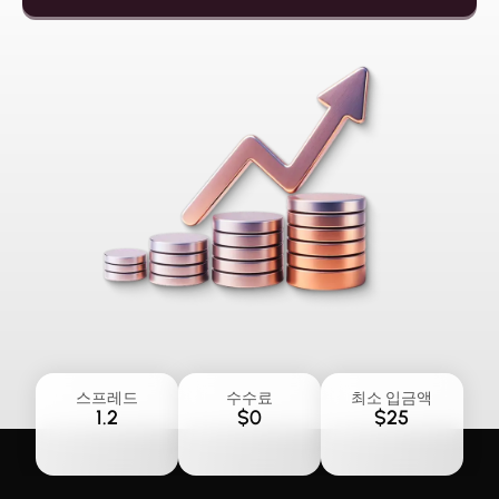
스프레드
수수료
최소 입금액
1.2
$0
$25