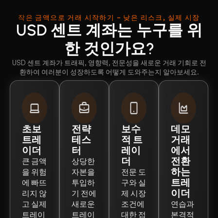
작은 금액으로 거래 시작하기 – 낮은 리스크, 실제 시장
USD 센트 계좌는 누구를 위
한 것인가요?
USD 센트 계좌가 트래픽, 영향력, 전문성을 새로운 거래 기회로 전
환하여 여러분이 성장하도록 어떻게 도와주는지 알아보세요.
초보
전략
보수
데모
트레
테스
적 트
거래
이더
터
레이
에서
더
전환
큰 금액
상당한
하는
을 위험
자본을
전문 도
트레
에 빠뜨
투입하
구와 실
이더
리지 않
기 전에
제 시장
고 실제
새로운
조건에
연습과
트레이
트레이
대한 접
본격적