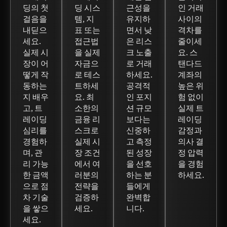
딩의 첫
딩 시스
근성을
인 거래
걸음을
템, 지
유지하
사이의
내딛으
표 또는
면서 낮
격차를
세요.
접근법
은 리스
줄이세
실제 시
을 실제
크 노출
요. 스
장이 어
자금으
로 거래
탠다드
떻게 작
로 테스
하세요.
계좌의
동하는
트하세
공격적
높은 위
지 배우
요. 최
인 포지
험 없이
고, 트
소한의
션 규모
실제 트
레이딩
금융 리
보다는
레이딩
심리를
스크로
신중하
감정과
경험하
실제 시
고 측정
의사 결
며, 관
장 조건
된 성장
정 압력
리 가능
에서 여
을 선호
을 경험
한 금액
러분의
하는 분
하세요.
으로 점
전략을
들에게
차 기술
검증하
완벽합
을 쌓으
세요.
니다.
세요.