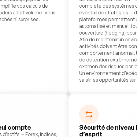
mplifie vos calculs de
complète des systèmes de
raders à fort volume. Vous
éventail de stratégies — 
achés ni surprises.
plateformes permettent un
automatisé et manuel, tou
couverture (hedging) pour
Afin de maintenir un envir
activités doivent être co
comportement anormal, t
de détention extrêmement 
examen des risques par l
Un environnement d’exécu
saisir les opportunités su
seul compte
Sécurité de niveau i
d’esprit
 d’actifs — Forex, Indices,