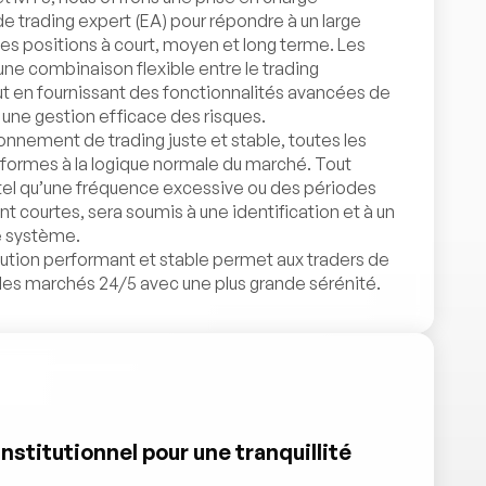
 trading expert (EA) pour répondre à un large
des positions à court, moyen et long terme. Les
e combinaison flexible entre le trading
t en fournissant des fonctionnalités avancées de
 une gestion efficace des risques.
onnement de trading juste et stable, toutes les
nformes à la logique normale du marché. Tout
el qu’une fréquence excessive ou des périodes
courtes, sera soumis à une identification et à un
e système.
tion performant et stable permet aux traders de
r les marchés 24/5 avec une plus grande sérénité.
nstitutionnel pour une tranquillité