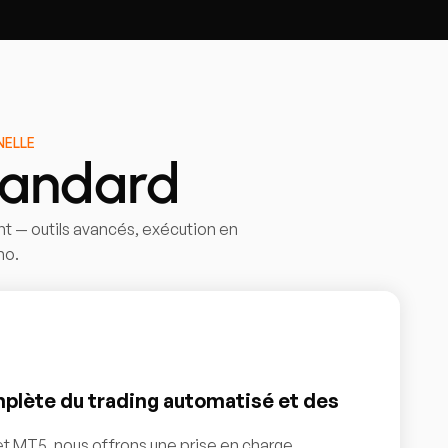
NELLE
tandard
t — outils avancés, exécution en
no.
mplète du trading automatisé et des
t MT5, nous offrons une prise en charge