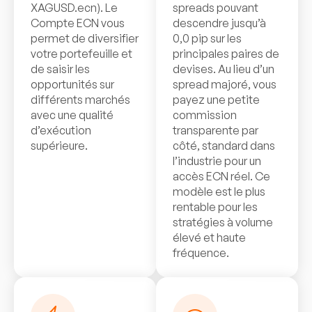
XAGUSD.ecn). Le
spreads pouvant
Compte ECN vous
descendre jusqu’à
permet de diversifier
0,0 pip sur les
votre portefeuille et
principales paires de
de saisir les
devises. Au lieu d’un
opportunités sur
spread majoré, vous
différents marchés
payez une petite
avec une qualité
commission
d’exécution
transparente par
supérieure.
côté, standard dans
l’industrie pour un
accès ECN réel. Ce
modèle est le plus
rentable pour les
stratégies à volume
élevé et haute
fréquence.