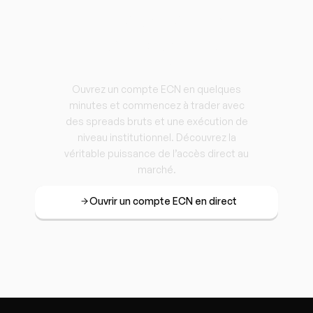
Ouvrez votre
Compte ECN
aujourd’hui
Ouvrez un compte ECN en quelques
minutes et commencez à trader avec
des spreads bruts et une exécution de
niveau institutionnel. Découvrez la
véritable puissance de l’accès direct au
marché.
Ouvrir un compte ECN en direct