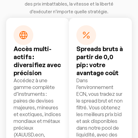
des prix imbattables, la vitesse et la liberté
d’exécuter n’importe quelle stratégie.
Accès multi-
Spreads bruts à
actifs :
partir de 0,0
diversifiez avec
pip : votre
précision
avantage coût
Accédez à une
Dans
gamme complète
l’environnement
d’instruments :
ECN, vous tradez sur
paires de devises
le spread brut et non
majeures, mineures
filtré. Vous obtenez
et exotiques, indices
les meilleurs prix bid
mondiaux et métaux
et ask disponibles
précieux
dans notre pool de
(XAUUSD.ecn,
liquidité, avec des