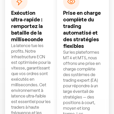
Exécution
Prise en charge
ultra‑rapide :
complète du
remportez la
trading
bataille de la
automatisé et
milliseconde
des stratégies
flexibles
La latence tue les
profits. Notre
Sur les plateformes
infrastructure ECN
MT4 et MT5, nous
est optimisée pour la
offrons une prise en
vitesse, garantissant
charge complète
que vos ordres sont
des systèmes de
exécutés en
trading expert (EA)
millisecondes. Cet
pour répondre à un
environnement à
large éventail de
latence ultra‑faible
stratégies — des
est essentiel pour les
positions à court,
traders à haute
moyen et long
fréquence et les
terme. Les