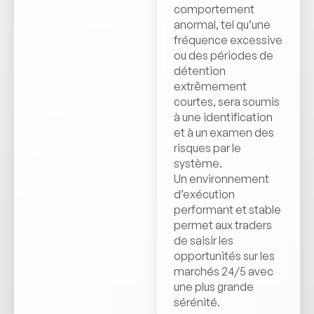
comportement
anormal, tel qu’une
fréquence excessive
ou des périodes de
détention
extrêmement
courtes, sera soumis
à une identification
et à un examen des
risques par le
système.
Un environnement
d’exécution
performant et stable
permet aux traders
de saisir les
opportunités sur les
marchés 24/5 avec
une plus grande
sérénité.