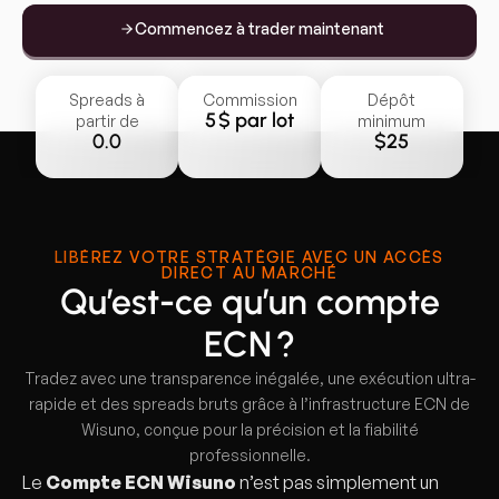
Commencez à trader maintenant
Spreads à
Commission
Dépôt
5 $ par lot
partir de
minimum
0.0
$25
LIBÉREZ VOTRE STRATÉGIE AVEC UN ACCÈS
DIRECT AU MARCHÉ
Qu’est-ce qu’un compte
ECN ?
Tradez avec une transparence inégalée, une exécution ultra-
rapide et des spreads bruts grâce à l’infrastructure ECN de
Wisuno, conçue pour la précision et la fiabilité
professionnelle.
Le
Compte ECN Wisuno
n’est pas simplement un