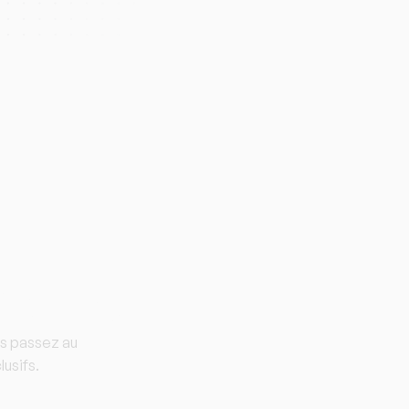
isuno.
is passez au
usifs.