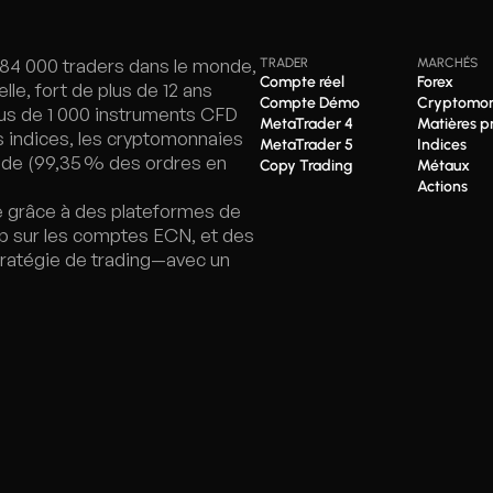
 184 000 traders dans le monde,
TRADER
MARCHÉS
Compte réel
Forex
lle, fort de plus de 12 ans
Compte Démo
Cryptomon
lus de 1 000 instruments CFD
MetaTrader 4
Matières p
es indices, les cryptomonnaies
MetaTrader 5
Indices
pide (99,35 % des ordres en
Copy Trading
Métaux
Actions
e grâce à des plateformes de
ip sur les comptes ECN, et des
tratégie de trading—avec un