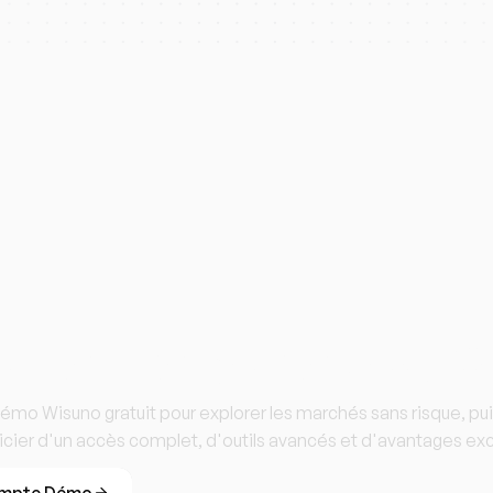
 à trader avec W
o Wisuno gratuit pour explorer les marchés sans risque, pu
icier d'un accès complet, d'outils avancés et d'avantages excl
ompte Démo