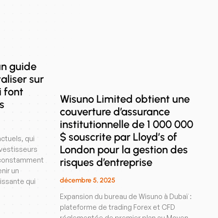
un guide
aliser sur
 font
Wisuno Limited obtient une
s
couverture d’assurance
institutionnelle de 1 000 000
$ souscrite par Lloyd’s of
ctuels, qui
London pour la gestion des
nvestisseurs
risques d’entreprise
t constamment
nir un
décembre 5, 2025
issante qui
Expansion du bureau de Wisuno à Dubaï :
plateforme de trading Forex et CFD
réglementée de premier plan au Moyen-