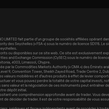
IMITED fait partie d’un groupe de sociétés affiliées opérant dans 
ority des Seychelles (« FSA ») sous le numéro de licence SD178. Le 
Seychelles.
crits ou disponibles sur ce site web. Ce site est exclusivement ex
rities and Exchange Commission (CySEC) sous le numéro de licence 
itonia, 4003, Limassol, Chypre.
tée par la Commodities Markets Authority (« CMA ») des Émirats ar
 Level 9, Convention Tower, Sheikh Zayed Road, Trade Centre 2, Duba
 les valeurs mobilières et d’autres produits à effet de levier compor
luctuer et vous pouvez perdre la totalité de votre capital investi, 
s sans valeur et la négociation de ces instruments peut entraîner d
tre dépôt initial.
sitant une compréhension approfondie avant de trader. Vous devez
ant de décider de trader. Il est de votre responsabilité de vous a
ers, juridiques et fiscaux indépendants avant de procéder à toute ac