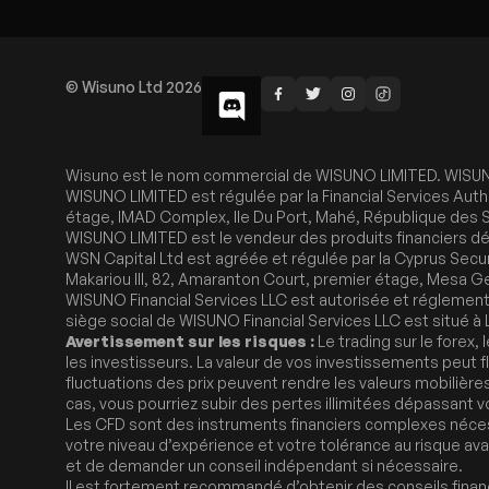
© Wisuno Ltd 2026
Wisuno est le nom commercial de WISUNO LIMITED. WISUNO L
WISUNO LIMITED est régulée par la Financial Services Auth
étage, IMAD Complex, Ile Du Port, Mahé, République des 
WISUNO LIMITED est le vendeur des produits financiers dé
WSN Capital Ltd est agréée et régulée par la Cyprus Secu
Makariou III, 82, Amaranton Court, premier étage, Mesa Ge
WISUNO Financial Services LLC est autorisée et réglemen
siège social de WISUNO Financial Services LLC est situé à
Avertissement sur les risques :
Le trading sur le forex,
les investisseurs. La valeur de vos investissements peut f
fluctuations des prix peuvent rendre les valeurs mobilière
cas, vous pourriez subir des pertes illimitées dépassant vo
Les CFD sont des instruments financiers complexes néces
votre niveau d’expérience et votre tolérance au risque av
et de demander un conseil indépendant si nécessaire.
Il est fortement recommandé d’obtenir des conseils financi