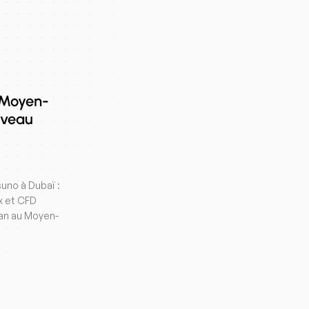
 Moyen-
uveau
uno à Dubaï :
x et CFD
an au Moyen-