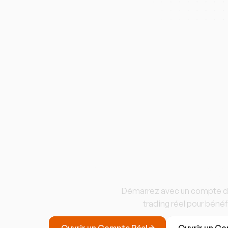
Commencez
Démarrez avec un compte dém
trading réel pour bénéf
Ouvrir un Compte Réel
Ouvrir un C