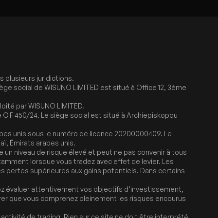
plusieurs juridictions.
siège social de WISUNO LIMITED est situé à Office 12, 3ème
ploité par WISUNO LIMITED.
CIF 450/24. Le siège social est situé à Archiepiskopou
abes unis sous le numéro de licence 20200000409. Le
ï, Émirats arabes unis.
te un niveau de risque élevé et peut ne pas convenir à tous
notamment lorsque vous tradez avec effet de levier. Les
es pertes supérieures aux gains potentiels. Dans certains
 évaluer attentivement vos objectifs d’investissement,
ssurer que vous comprenez pleinement les risques encourus
tivité de trading. Rien sur ce site ne doit être interprété