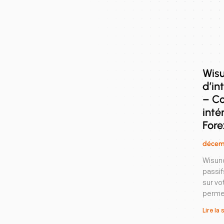
Wisu
d’in
– C
inté
Fore
décemb
Wisuno
passi
sur vo
permet
Lire la 