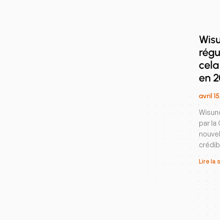
Wisu
régu
cela
en 
avril 1
Wisuno
par la
nouvel
crédib
Lire la 