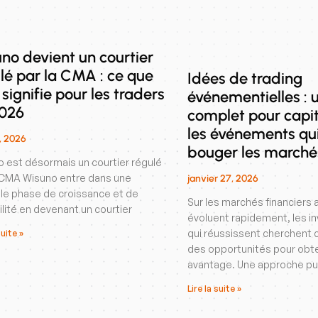
no devient un courtier
lé par la CMA : ce que
Idées de trading
 signifie pour les traders
événementielles : 
2026
complet pour capit
les événements qui
5, 2026
bouger les marché
 est désormais un courtier régulé
 CMA Wisuno entre dans une
janvier 27, 2026
le phase de croissance et de
Sur les marchés financiers a
ilité en devenant un courtier
évoluent rapidement, les i
qui réussissent cherchen
suite »
des opportunités pour obte
avantage. Une approche pu
Lire la suite »